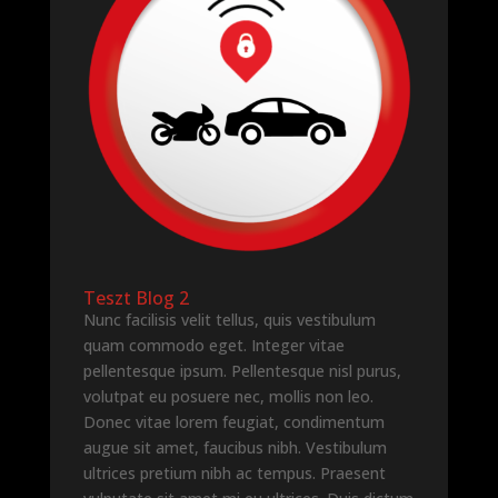
Teszt Blog 2
Nunc facilisis velit tellus, quis vestibulum
quam commodo eget. Integer vitae
pellentesque ipsum. Pellentesque nisl purus,
volutpat eu posuere nec, mollis non leo.
Donec vitae lorem feugiat, condimentum
augue sit amet, faucibus nibh. Vestibulum
ultrices pretium nibh ac tempus. Praesent