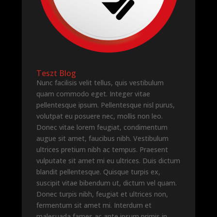
Teszt Blog
Nunc facilisis velit tellus, quis vestibulum
quam commodo eget. Integer vitae
pellentesque ipsum. Pellentesque nisl purus,
volutpat eu posuere nec, mollis non leo.
Donec vitae lorem feugiat, condimentum
augue sit amet, faucibus nibh. Vestibulum
ultrices pretium nibh ac tempus. Praesent
vulputate sit amet mi eu ultrices. Duis dictum
blandit pellentesque. Quisque turpis ex,
suscipit vitae bibendum ut, dictum vel quam.
Donec turpis nibh, feugiat et ultrices non,
fermentum sit amet mi. Interdum et
malesuada fames ac ante ipsum primis in