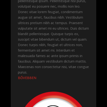
pellentesque ipsum. Pellentesque nisl purus,
volutpat eu posuere nec, mollis non leo.
Donec vitae lorem feugiat, condimentum
augue sit amet, faucibus nibh. Vestibulum
ultrices pretium nibh ac tempus. Praesent
vulputate sit amet mi eu ultrices. Duis dictum
blandit pellentesque. Quisque turpis ex,
suscipit vitae bibendum ut, dictum vel quam.
Donec turpis nibh, feugiat et ultrices non,
fermentum sit amet mi. Interdum et
malesuada fames ac ante ipsum primis in
faucibus. Aliquam vestibulum dictum mattis.
Maecenas non consectetur nisi, vitae congue
purus.
BŐVEBBEN