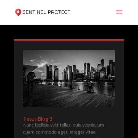
Teszt Blog 3
Nunc facilisis velit tellus, quis vestibulum
quam commodo eget. Integer vitae