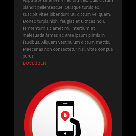
vulputate sit amet mi eu ultrices. Duis dictum
blandit pellentesque. Quisque turpis ex,
suscipit vitae bibendum ut, dictum vel quam.
Donec turpis nibh, feugiat et ultrices non,
fermentum sit amet mi. Interdum et
malesuada fames ac ante ipsum primis in
faucibus. Aliquam vestibulum dictum mattis.
Maecenas non consectetur nisi, vitae congue
purus.
BŐVEBBEN