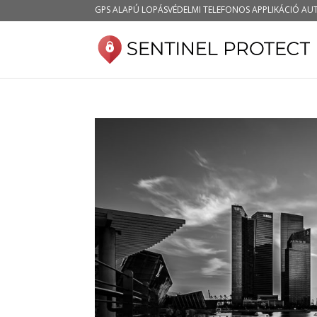
GPS ALAPÚ LOPÁSVÉDELMI TELEFONOS APPLIKÁCIÓ A