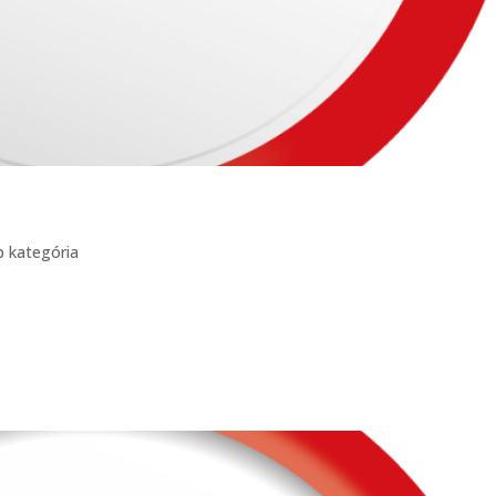
b kategória
ng elit. Vivamus accumsan neque id tellus ultrices, sollicitudin preti
nibus egestas nec eu libero. Lorem ipsum dolor sit amet, consectetur