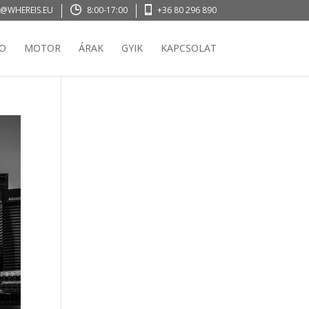
@WHEREIS.EU
8:00-17:00
+36 80 296 890
O
MOTOR
ÁRAK
GYIK
KAPCSOLAT