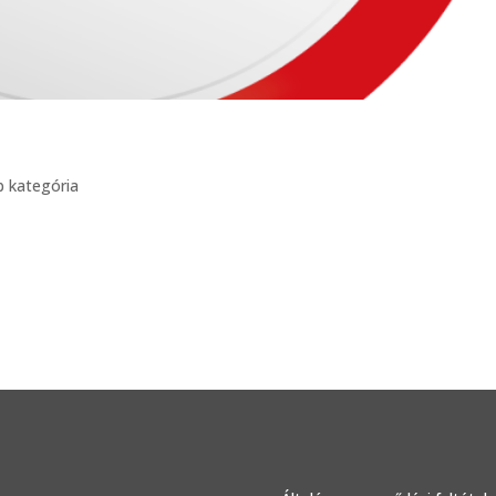
b kategória
ng elit. Vivamus accumsan neque id tellus ultrices, sollicitudin preti
nibus egestas nec eu libero. Lorem ipsum dolor sit amet, consectetur