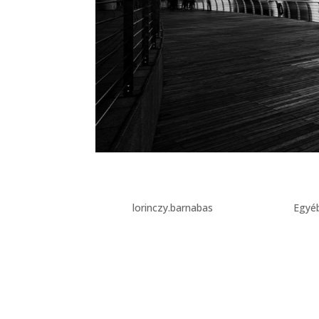
Teszt Blog 3
Szerző:
lorinczy.barnabas
|
ápr 25, 2022
|
Egyé
Lorem ipsum dolor sit amet, consectetur adipisci
sapien malesuada. In laoreet magna at dolor fi
adipiscing elit. Maecenas sed...