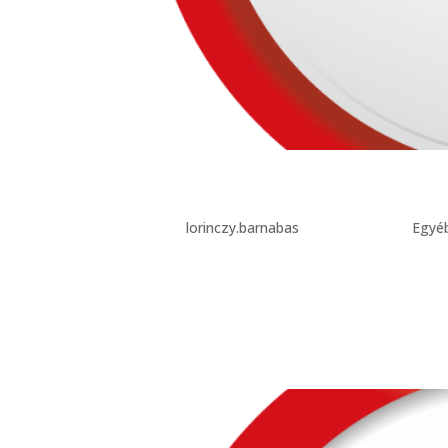
Teszt Blog 2
Szerző:
lorinczy.barnabas
|
ápr 25, 2022
|
Egyé
Lorem ipsum dolor sit amet, consectetur adipisci
sapien malesuada. In laoreet magna at dolor fi
adipiscing elit. Maecenas sed...