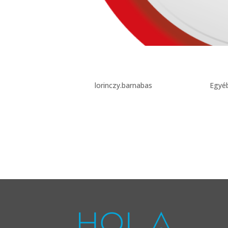
Teszt Blog
Szerző:
lorinczy.barnabas
|
ápr 25, 2022
|
Egyé
Lorem ipsum dolor sit amet, consectetur adipisci
sapien malesuada. In laoreet magna at dolor fi
adipiscing elit. Maecenas sed...