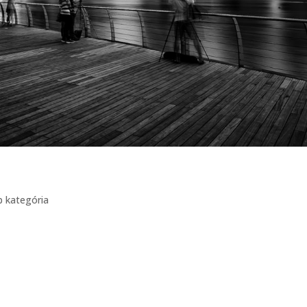
b kategória
ng elit. Vivamus accumsan neque id tellus ultrices, sollicitudin preti
nibus egestas nec eu libero. Lorem ipsum dolor sit amet, consectetur